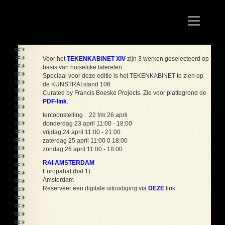
Toggle
navigation
Voor het
TEKENKABINET XIV
zijn 3 werken geselecteerd op
basis van huiselijke taferelen.
Speciaal voor deze editie is het TEKENKABINET te zien op
de KUNSTRAI stand 106
Curated by Francis Boeske Projects. Zie voor plattegrond de
PDF-link
.
tentoonstelling : 22 t/m 26 april
donderdag 23 april 11:00 - 18:00
vrijdag 24 april 11:00 - 21:00
zaterdag 25 april 11:00 0 18:00
zondag 26 april 11:00 - 18:00
RAI AMSTERDAM
Europahal (hal 1)
Amsterdam
Reserveer een digitale uitnodiging via
DEZE
link.